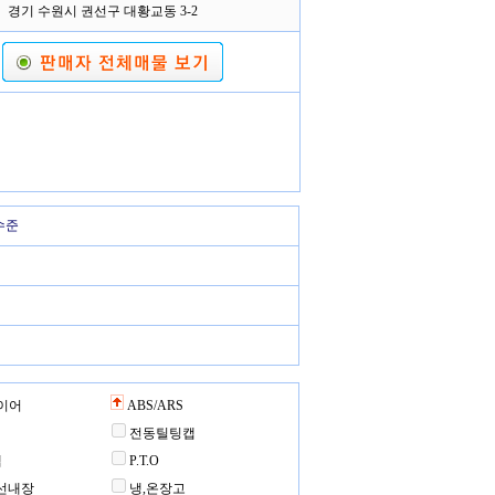
경기 수원시 권선구 대황교동 3-2
수준
이어
ABS/ARS
전동틸팅캡
템
P.T.O
선내장
냉,온장고