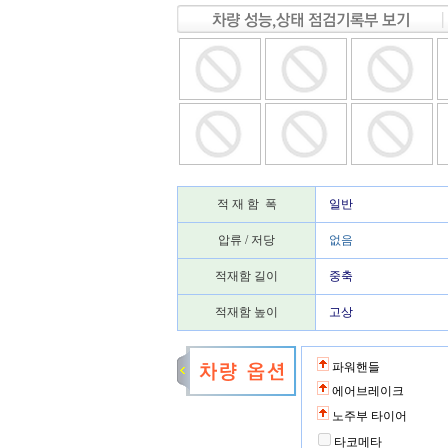
적 재 함 폭
일반
압류 / 저당
없음
적재함 길이
중축
적재함 높이
고상
파워핸들
에어브레이크
노주부 타이어
타코메타