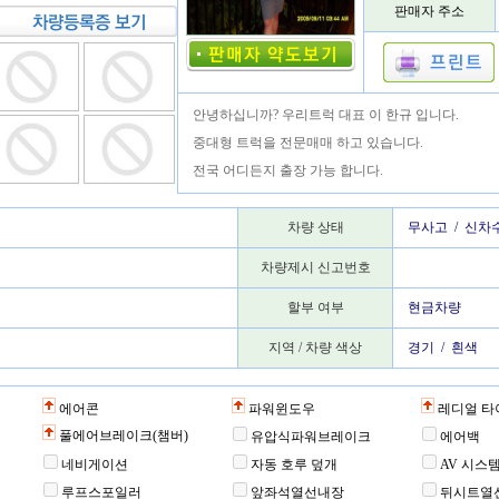
판매자 주소
안녕하십니까? 우리트럭 대표 이 한규 입니다.
중대형 트럭을 전문매매 하고 있습니다.
전국 어디든지 출장 가능 합니다.
차량 상태
무사고 / 신차
차량제시 신고번호
할부 여부
현금차량
지역 / 차량 색상
경기 / 흰색
에어콘
파워윈도우
레디얼 타
풀에어브레이크(챔버)
유압식파워브레이크
에어백
네비게이션
자동 호루 덮개
AV 시스
루프스포일러
앞좌석열선내장
뒤시트열