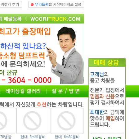
m70냉장
현대 5m30윙바
현대 8m50윙바