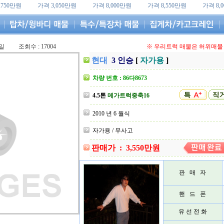
,750만원
가격 3,050만원
가격 8,000만원
가격 8,550만원
가격 8,
4일
조회수 : 17004
※ 우리트럭 매물은 허위매물 
현대
3 인승
[
자가용
]
차량 번호 : 86다8673
4.5톤
메가트럭중축16
2010 년 6 월식
자가용 / 무사고
판매가 : 3,550만원
판 매 자
핸 드 폰
유 선 전 화